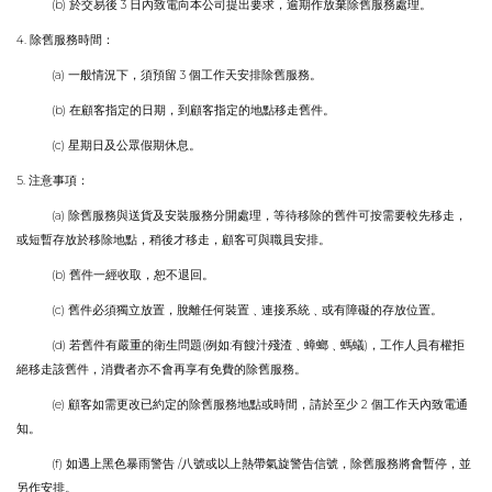
(b)
3
於交易後
日內致電向本公司提出要求，逾期作放棄除舊服務處理
。
4.
除舊服務時間：
(a)
3
一般情況下，須預留
個工作天安排除舊服務
。
(b)
在顧客指定的日期，到顧客指定的地點移走舊件
。
(c)
星期日及公眾假期休息
。
5.
注意事項：
(a)
除舊服務與送貨及安裝服務分開處理，等待移除的舊件可按需要較先移走，
或短暫存放於移除地點，稍後才移走，顧客可與職員安排
。
(b)
舊件一經收取，恕不退回
。
(c)
舊件必須獨立放置，脫離任何裝置
﹑
連接系統
﹑
或有障礙的存放位置
。
(d)
(
:
)
若舊件有嚴重的衛生問題
例如
有餿汁殘渣
﹑
蟑螂
﹑
螞蟻
，工作人員有權拒
絕移走該舊件，消費者亦不會再享有免費的除舊服務
。
(e)
2
顧客如需更改已約定的除舊服務地點或時間，請於至少
個工作天內致電通
知
。
(f)
/
如遇上黑色暴雨警告
八號或以上熱帶氣旋警告信號，除舊服務將會暫停，並
另作安排
。