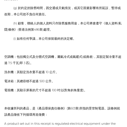
(g)
於約定的除舊時間，因交通或天氣情況，或其它因素影響有所延誤
﹑
暫停或
改期，本公司恕不負任何責任
。
(h)
(
顧客
﹑
聯絡人的個人資料只作除舊服務用途，本公司將會遵守《個人資料
私
)
(
486
)
隱
條例》
香港法例第
章
處理
。
(i)
如有任何爭議，本公司保留最終的決定權
。
(
)
空調機：包括獨立式及分體式空調機，屬氣冷式或氣暖式
或兩者
，其額定製冷量不超
7.5
(
3
)
過
千瓦
即
匹
。
10
洗衣機：其額定洗衣量不超過
公斤
。
500
電冰箱：其總容積不超過
公升
。
100
(
)
電視機：其顯示屏幕的尺寸不超過
吋
以對角斜角量度
。
(
603
)
本收據所列的產品，是《產品環保責任條例》
第
章
所指的受管制電器
。
該條例就
該產品徵收下列循環再造徵費：
A product set out in this receipt is regulated electrical equipment under the