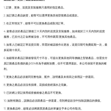
1.
訂購
﹑
更換
﹑
送貨及安裝服務只適用於指定產品
。
2.
如訂購之產品缺貨，顧客可以選擇更換其他型號產品或退款
。
3.
在正常情況下，顧客不可以更換產品或取消訂單
。
4.
顧客必須於產品訂購後三十天內預約送貨及安裝服務，如未能於三十天內預約送貨
/
服務，已支付之訂金將被沒收，不可用作購買
更換其他產品
。
5.
如客人已確定訂單送貨日期，而需於確認後作出更改，送貨日期可免費延期一次，最
多延期十四天
。
6.
如顧客於產品訂購後發現尺寸不合，可提出更換其他同等價錢之型號產品，但需支付
30%
原訂購產品售價的最少
作為手續附加費，但不可選擇退款
。
本公司保留不更換的權
利
。
7.
更換之產品必須連同完整包裝
﹑
配件
﹑
說明書及未填寫之保用証一併退回
。
8.
更換之產品必須沒有損壞
﹑
花損或曾經濕水之現象
。
9.
已於網上登記保用或曾被維修之產品不可更換
。
10.
如附有贈品，該贈品必須跟產品一併退還，否則將從款項中扣除該贈品的價值
。
11.
更換產品時，顧客必須將購買原產品的單據交予本公司作取消
。