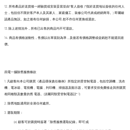
12.
*
(*
所有產品於送貨後一經驗貨或安裝妥當並由
客人簽收
指於送貨地址簽收的任何人
)
士，包括但不限於客戶本人及其家人
﹑
家庭傭工
﹑
裝修公司代表或經銷商等
。
即屬確
認產品無誤
。
如之後有任何缺損，本公司
恕不作任何更換或退款
。
13.
除上述情況外，所有已出售的商品均不可退款
。
14.
商品有價格波動性，售價以出單當刻為準，及後若有價格調整或促銷恕不能退回差
價
。
四電一腦除舊服務條款
1.
凡顧客向本公司購買《產品環保責任條例》所指定的受管制電器，包括空調機
﹑
洗衣
機
﹑
電冰箱
﹑
電視機
﹑
電腦
﹑
列印機
﹑
掃描器及顯示器，可要求安排免費移走與所購買
(
* 1)
相同種類及數量的舊
電器
。
須屬同類受管制電器註
2.
除舊地點適用於全港任何處所
。
3.
選取期限：
(a)
;
顧客可於購貨時簽署「除舊服務選取紀錄」即可
或