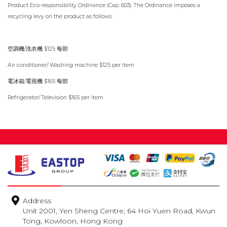
Product Eco-responsibility Ordinance (Cap. 603). The Ordinance imposes a
recycling levy on the product as follows:
/
$125
空調機
洗衣機
每部
Air conditioner/ Washing machine $125 per item
/
$165
電冰箱
電視機
每部
Refrigerator/ Television $165 per item
Address
Unit 2001, Yen Sheng Centre, 64 Hoi Yuen Road, Kwun
Tong, Kowloon, Hong Kong