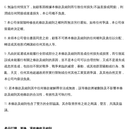
6.
(
)
無論任何情況下，如顧客因根據本條款及細則而引致任何損失
不論直接或間接
，利
潤或任何間接或後遺損失，本公司概不負責
。
7.
本公司保留隨時修改此條款及細則之權利而無須另行通知
。
如有任何爭議，本公司保
留最終決定權
。
8.
未得本公司發出書面同意之前，顧客不可將本條款及細則的任何權利及責任以分配
﹑
轉送或其他形式轉讓給任何其他人等
。
9.
凡由於延遲或未能履行全部或部分之本條款及細則而造成任何損失或損害，而引致延
誤或未能履行有關之條款及細則的原因，並不是本公司可以合理控制，又或不是過失或
疏忽所造成，包括但不限於戰爭
﹑
戰爭來臨的威脅
﹑
暴動
﹑
或其他群眾騷動或行為
﹑
叛
亂
﹑
天災
﹑
任何其他超越政府所實行限制或任何其他工業貿易爭議
﹑
及其他自然災害，
本公司均毋須負責
。
10.
若本條款及細則其中任何條款被解釋非法或無效，該等條款將被刪除及不影響本條
款及細則其他條款的合法性，有效性及可執行性
。
11.
本條款及細則包含了雙方的全部協議
。
其亦取替所有之前之商議
﹑
聲言
﹑
共識及協
議
。
產品訂購
﹑
更換
﹑
退款條款及細則