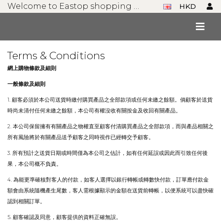
Welcome to Eastop shopping mall!
HKD
Terms & Conditions
網上購物條款及
細則
一般條款及細則
1.
顧客必須於本公司送貨時繳付購買產品之全部款項或任何未繳之餘額
。
倘顧客於送貨
時尚未清付任何未繳之餘額，本公司有權沒收有關按金及收回有關產品
。
2.
本公司保留擁有有關產品之物權直至顧客付清購買產品之全部款項，而與產品相關之
所有風險將於有關產品送予顧客之同時視作已經轉交予顧客
。
3.
所有預計之送貨日期或時間僅為本公司之估計，如有任何延誤或因此而引致任何後
果，本公司概不負責
。
4.
為能更準確核對客人的付款，如客人選擇以銀行轉帳或轉數快付款，訂單應付款金
額會由系統隨機產生尾數，客人需根據顯示的金額在送貨前轉帳，以便系統可以盡快確
認到相關訂單
。
5.
顧客確認及同意，顧客提供的資料正確無誤
。